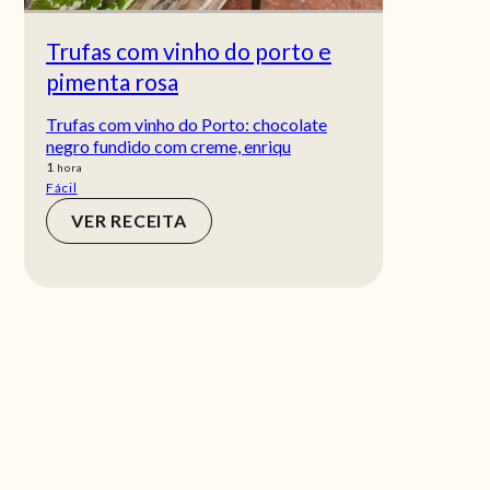
Trufas com vinho do porto e
pimenta rosa
Trufas com vinho do Porto: chocolate
negro fundido com creme, enriqu
hora
1
hora
Fácil
VER RECEITA