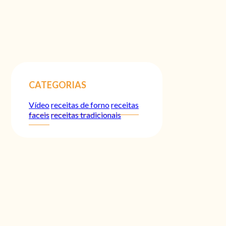
CATEGORIAS
Vídeo
receitas de forno
receitas
faceis
receitas tradicionais