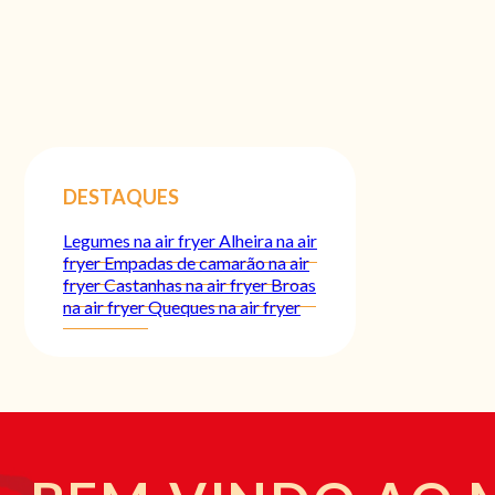
DESTAQUES
Legumes na air fryer
Alheira na air
fryer
Empadas de camarão na air
fryer
Castanhas na air fryer
Broas
na air fryer
Queques na air fryer