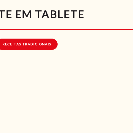
RECEITAS
TE EM TABLETE
VÍDEOS
RECEITAS VEGGIE
RECEITAS TRADICIONAIS
SOBRE NÓS
LOJA ONLINE
BLOG