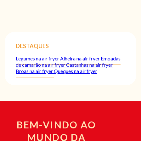
DESTAQUES
Legumes na air fryer
Alheira na air fryer
Empadas
de camarão na air fryer
Castanhas na air fryer
Broas na air fryer
Queques na air fryer
BEM-VINDO AO
MUNDO DA