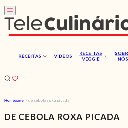
RECEITAS
SOBR
RECEITAS
VÍDEOS
VEGGIE
NÓ
Homepage
>
de cebola roxa picada
RECEITAS
DE CEBOLA ROXA PICADA
VÍDEOS