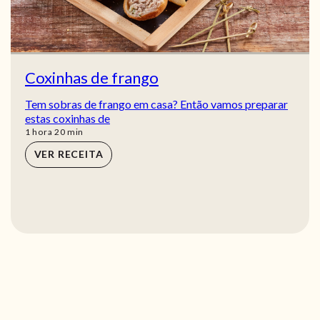
Coxinhas de frango
Tem sobras de frango em casa? Então vamos preparar
estas coxinhas de
hora
min
1
hora
20
min
VER RECEITA