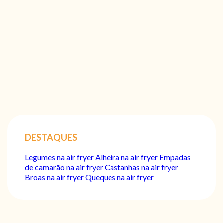
DESTAQUES
Legumes na air fryer
Alheira na air fryer
Empadas
de camarão na air fryer
Castanhas na air fryer
Broas na air fryer
Queques na air fryer