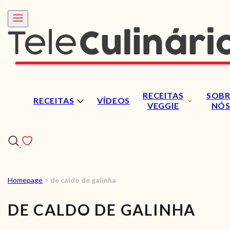
RECEITAS
SOBR
RECEITAS
VÍDEOS
VEGGIE
NÓ
Homepage
>
de caldo de galinha
RECEITAS
DE CALDO DE GALINHA
VÍDEOS