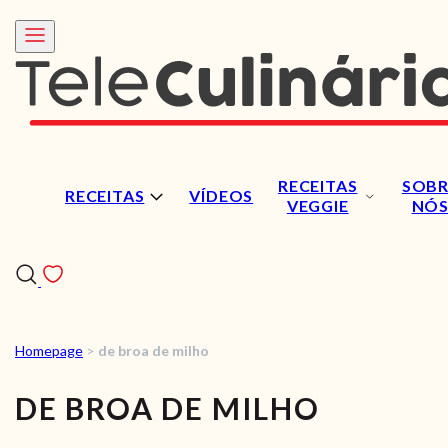
RECEITAS
SOBR
RECEITAS
VÍDEOS
VEGGIE
NÓ
Homepage
>
de broa de milho
RECEITAS
DE BROA DE MILHO
VÍDEOS