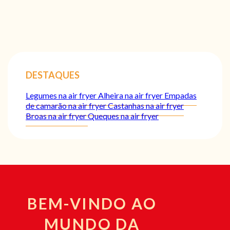
DESTAQUES
Legumes na air fryer
Alheira na air fryer
Empadas
de camarão na air fryer
Castanhas na air fryer
Broas na air fryer
Queques na air fryer
BEM-VINDO AO
MUNDO DA