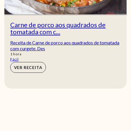
Carne de porco aos quadrados de
tomatada com c...
Receita de Carne de porco aos quadrados de tomatada
com curgete. Des
hora
1
hora
Fácil
VER RECEITA