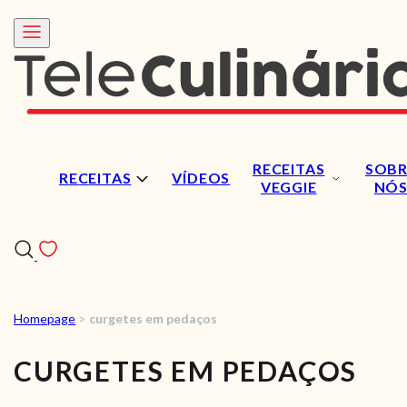
RECEITAS
SOBR
RECEITAS
VÍDEOS
VEGGIE
NÓ
Homepage
>
curgetes em pedaços
RECEITAS
CURGETES EM PEDAÇOS
VÍDEOS