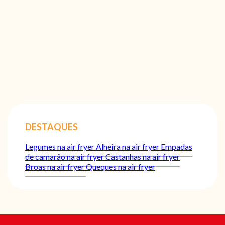
DESTAQUES
Legumes na air fryer
Alheira na air fryer
Empadas
de camarão na air fryer
Castanhas na air fryer
Broas na air fryer
Queques na air fryer