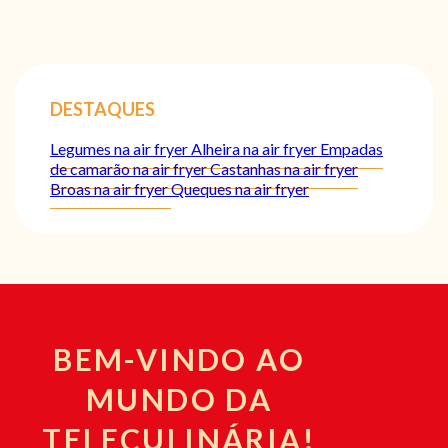
DESTAQUES
Legumes na air fryer
Alheira na air fryer
Empadas
de camarão na air fryer
Castanhas na air fryer
Broas na air fryer
Queques na air fryer
BEM-VINDO AO
MUNDO DA
TELECULINÁRIA!