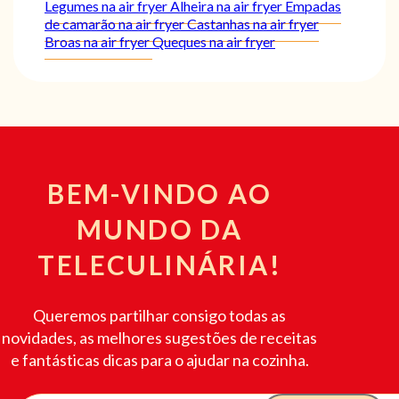
Legumes na air fryer
Alheira na air fryer
Empadas
de camarão na air fryer
Castanhas na air fryer
Broas na air fryer
Queques na air fryer
BEM-VINDO AO
MUNDO DA
TELECULINÁRIA!
Queremos partilhar consigo todas as
novidades, as melhores sugestões de receitas
e fantásticas dicas para o ajudar na cozinha.