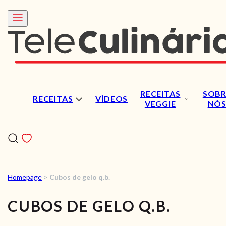
RECEITAS
SOBR
RECEITAS
VÍDEOS
VEGGIE
NÓ
Homepage
>
Cubos de gelo q.b.
RECEITAS
CUBOS DE GELO Q.B.
VÍDEOS