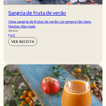
Sangria de fruta de verão
Uma sangria de frutas de verão cai sempre tão bem.
Nestes dias mais
min
40
min
Fácil
VER RECEITA