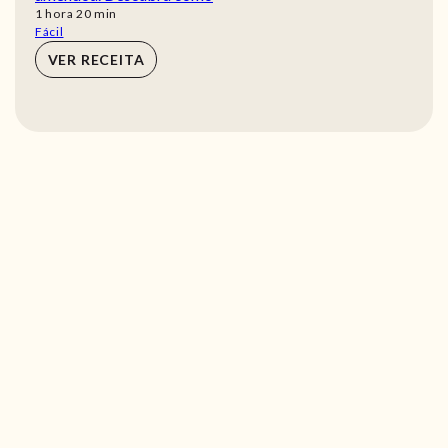
hora
min
1
hora
20
min
Fácil
VER RECEITA