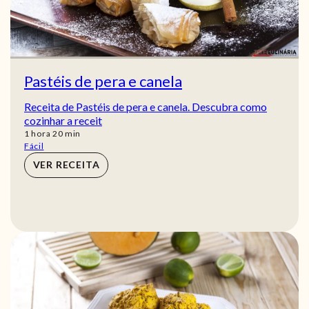
Pastéis de pera e canela
Receita de Pastéis de pera e canela. Descubra como
cozinhar a receit
hora
min
1
hora
20
min
Fácil
VER RECEITA