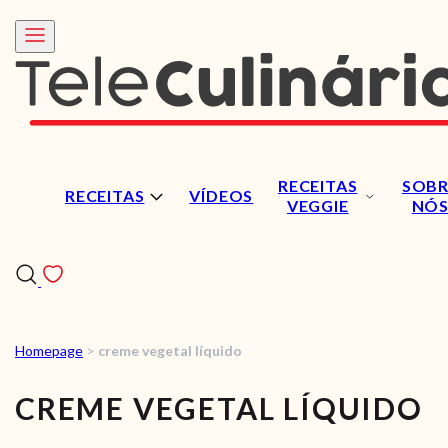
RECEITAS
SOBR
RECEITAS
VÍDEOS
VEGGIE
NÓ
Homepage
>
creme vegetal líquido
RECEITAS
CREME VEGETAL LÍQUIDO
VÍDEOS