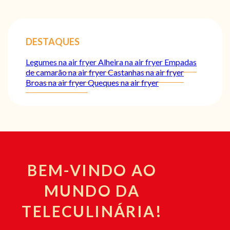
DESTAQUES
Legumes na air fryer
Alheira na air fryer
Empadas
de camarão na air fryer
Castanhas na air fryer
Broas na air fryer
Queques na air fryer
BEM-VINDO AO
MUNDO DA
TELECULINÁRIA!