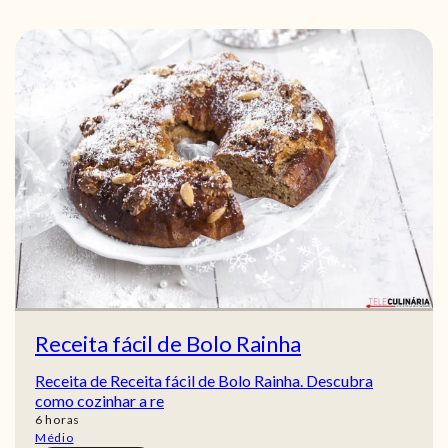
Receita fácil de Bolo Rainha
Receita de Receita fácil de Bolo Rainha. Descubra
como cozinhar a re
horas
6
horas
Médio