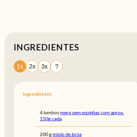
INGREDIENTES
1x
2x
3x
?
Ingredientes
4 lombos
mero sem espinhas com aprox.
150g cada
200 g
miolo de broa