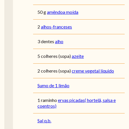
50 g
amêndoa moída
2
alhos-franceses
3 dentes
alho
5 colheres (sopa)
azeite
2 colheres (sopa)
creme vegetal líquido
Sumo de 1 limão
1 raminho
ervas picadas( hortelã, salsa e
coentros)
Sal q.b.