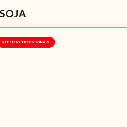
RECEITAS
 SOJA
VÍDEOS
RECEITAS VEGGIE
RECEITAS TRADICIONAIS
SOBRE NÓS
LOJA ONLINE
BLOG