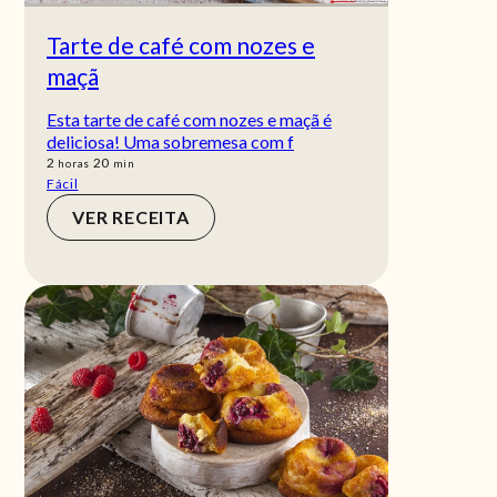
Tarte de café com nozes e
maçã
Esta tarte de café com nozes e maçã é
deliciosa! Uma sobremesa com f
horas
min
2
20
horas
min
Fácil
VER RECEITA