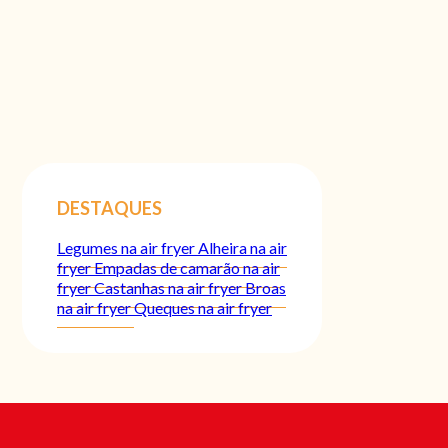
DESTAQUES
Legumes na air fryer
Alheira na air
fryer
Empadas de camarão na air
fryer
Castanhas na air fryer
Broas
na air fryer
Queques na air fryer