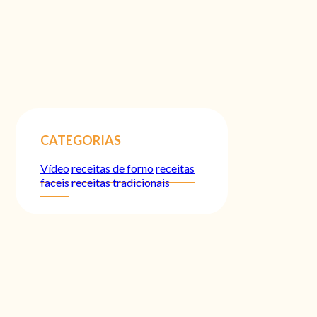
CATEGORIAS
Vídeo
receitas de forno
receitas
faceis
receitas tradicionais