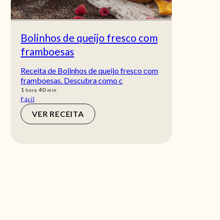
Bolinhos de queijo fresco com
framboesas
Receita de Bolinhos de queijo fresco com
framboesas. Descubra como c
hora
min
1
40
hora
min
Fácil
VER RECEITA