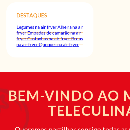
DESTAQUES
Legumes na air fryer
Alheira na air
fryer
Empadas de camarão na air
fryer
Castanhas na air fryer
Broas
na air fryer
Queques na air fryer
BEM-VINDO AO
TELECULIN
Queremos partilhar consigo todas as 