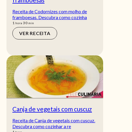
Receita de Codornizes com molho de
framboesas. Descubra como cozinha
hora
min
1
30
hora
min
VER RECEITA
Canja de vegetais com cuscuz
Receita de Canja de vegetais com cuscuz.
Descubra como cozinhar a re
hora
1