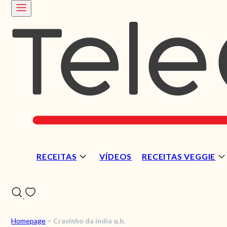
RECEITAS
VÍDEOS
RECEITAS VEGGIE
Homepage
>
Cravinho da india q.b.