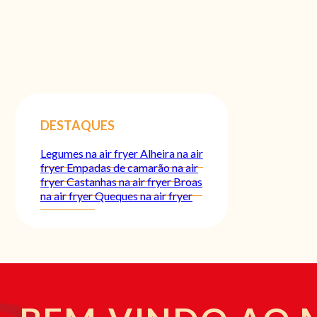
DESTAQUES
Legumes na air fryer
Alheira na air
fryer
Empadas de camarão na air
fryer
Castanhas na air fryer
Broas
na air fryer
Queques na air fryer