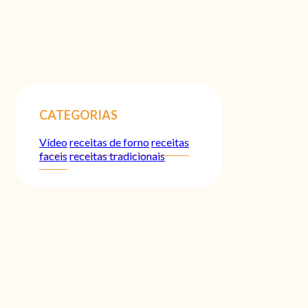
CATEGORIAS
Vídeo
receitas de forno
receitas
faceis
receitas tradicionais