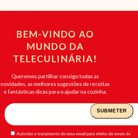
BEM-VINDO AO
MUNDO DA
TELECULINÁRIA!
Queremos partilhar consigo todas as
novidades, as melhores sugestões de receitas
e fantásticas dicas para o ajudar na cozinha.
Autorizo o tratamento do meu email para efeito de envio de