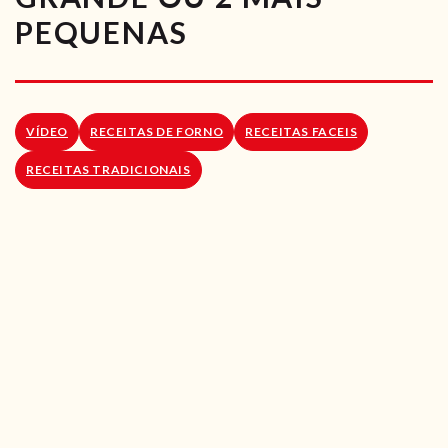
RECEITAS VEGGIE
PEQUENAS
SOBRE NÓS
LOJA ONLINE
VÍDEO
RECEITAS DE FORNO
RECEITAS FACEIS
BLOG
RECEITAS TRADICIONAIS