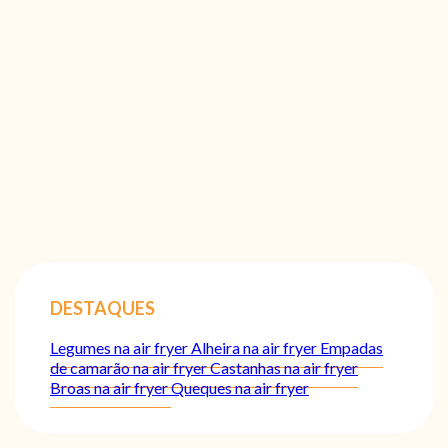
DESTAQUES
Legumes na air fryer
Alheira na air fryer
Empadas
de camarão na air fryer
Castanhas na air fryer
Broas na air fryer
Queques na air fryer