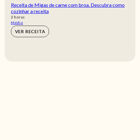
Receita de Migas de carne com broa. Descubra como
cozinhar a receita
horas
2
horas
Médio
VER RECEITA