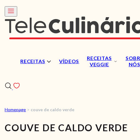
RECEITAS
SOBR
RECEITAS
VÍDEOS
VEGGIE
NÓ
Homepage
>
couve de caldo verde
RECEITAS
COUVE DE CALDO VERDE
VÍDEOS