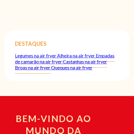
DESTAQUES
Legumes na air fryer
Alheira na air fryer
Empadas
de camarão na air fryer
Castanhas na air fryer
Broas na air fryer
Queques na air fryer
BEM-VINDO AO
MUNDO DA