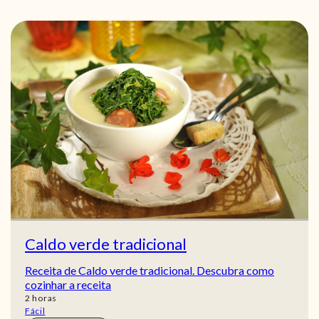
Caldo verde tradicional
Receita de Caldo verde tradicional. Descubra como
cozinhar a receita
horas
2
horas
Fácil