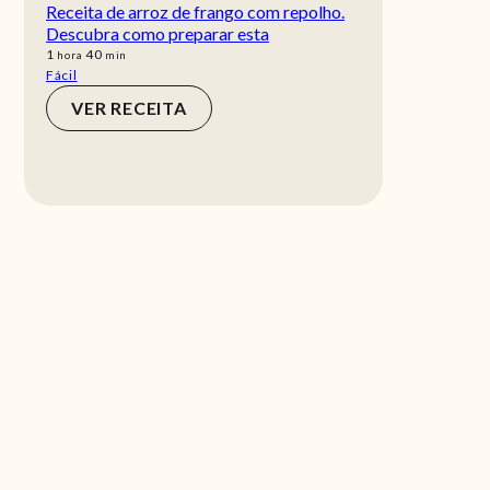
Receita de arroz de frango com repolho.
Descubra como preparar esta
hora
min
1
40
hora
min
Fácil
VER RECEITA