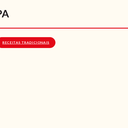
RECEITAS
PA
VÍDEOS
RECEITAS VEGGIE
RECEITAS TRADICIONAIS
SOBRE NÓS
LOJA ONLINE
BLOG