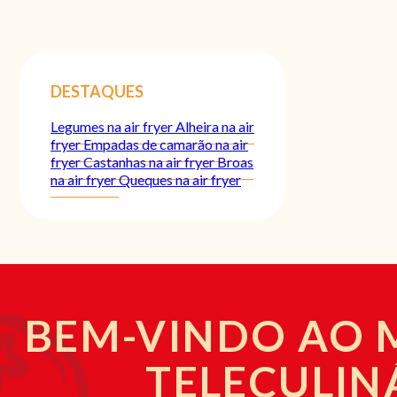
DESTAQUES
Legumes na air fryer
Alheira na air
fryer
Empadas de camarão na air
fryer
Castanhas na air fryer
Broas
na air fryer
Queques na air fryer
BEM-VINDO AO
TELECULIN