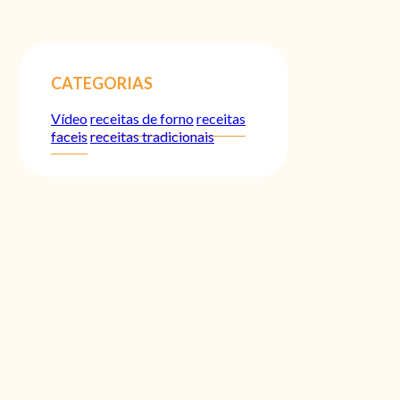
CATEGORIAS
Vídeo
receitas de forno
receitas
faceis
receitas tradicionais