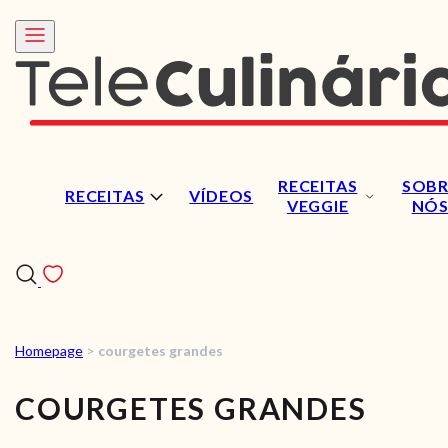
RECEITAS
SOBR
RECEITAS
VÍDEOS
VEGGIE
NÓ
Homepage
>
courgetes grandes
RECEITAS
COURGETES GRANDES
VÍDEOS