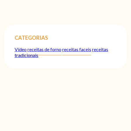
CATEGORIAS
Vídeo
receitas de forno
receitas faceis
receitas
tradicionais