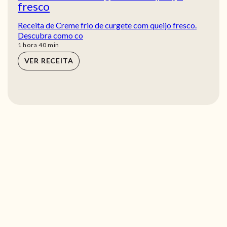
fresco
Receita de Creme frio de curgete com queijo fresco.
Descubra como co
hora
min
1
hora
40
min
VER RECEITA