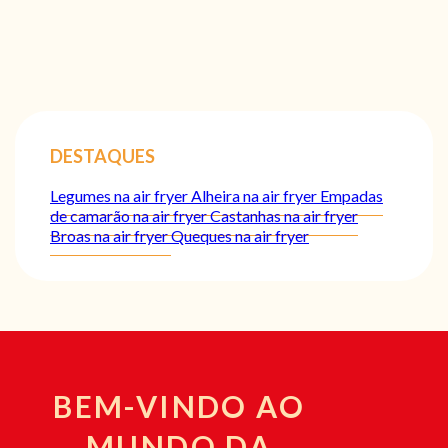
DESTAQUES
Legumes na air fryer
Alheira na air fryer
Empadas
de camarão na air fryer
Castanhas na air fryer
Broas na air fryer
Queques na air fryer
BEM-VINDO AO
MUNDO DA