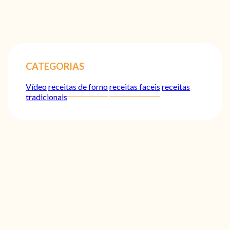
CATEGORIAS
Vídeo
receitas de forno
receitas faceis
receitas
tradicionais