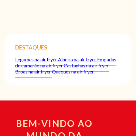
DESTAQUES
Legumes na air fryer
Alheira na air fryer
Empadas
de camarão na air fryer
Castanhas na air fryer
Broas na air fryer
Queques na air fryer
BEM-VINDO AO
MUNDO DA