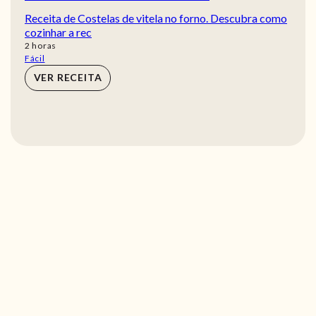
Receita de Costelas de vitela no forno. Descubra como
cozinhar a rec
horas
2
horas
Fácil
VER RECEITA