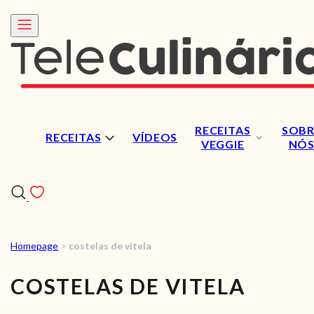
RECEITAS
SOBR
RECEITAS
VÍDEOS
VEGGIE
NÓ
Homepage
>
costelas de vitela
RECEITAS
COSTELAS DE VITELA
VÍDEOS