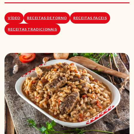
RECEITAS VEGGIE
SOBRE NÓS
VÍDEO
RECEITAS DE FORNO
RECEITAS FACEIS
RECEITAS TRADICIONAIS
LOJA ONLINE
BLOG