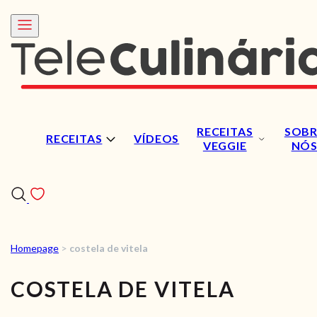
RECEITAS
SOBR
RECEITAS
VÍDEOS
VEGGIE
NÓ
Homepage
>
costela de vitela
RECEITAS
COSTELA DE VITELA
VÍDEOS