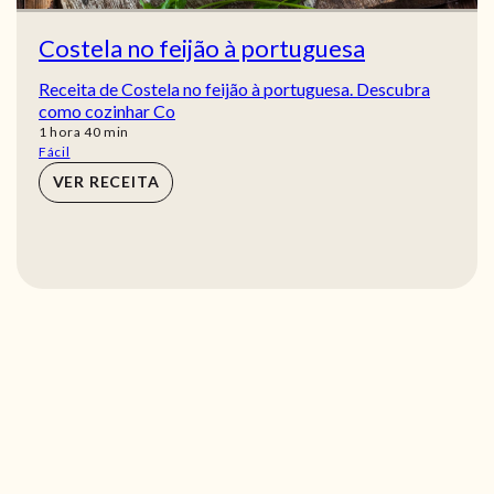
Costela no feijão à portuguesa
Receita de Costela no feijão à portuguesa. Descubra
como cozinhar Co
hora
min
1
hora
40
min
Fácil
VER RECEITA