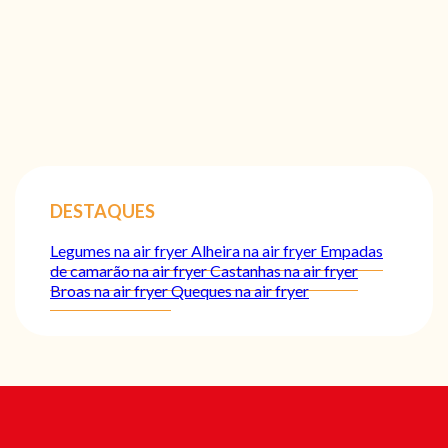
DESTAQUES
Legumes na air fryer
Alheira na air fryer
Empadas
de camarão na air fryer
Castanhas na air fryer
Broas na air fryer
Queques na air fryer