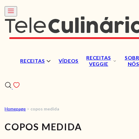
RECEITAS
SOBR
RECEITAS
VÍDEOS
VEGGIE
NÓ
Homepage
>
copos medida
RECEITAS
COPOS MEDIDA
VÍDEOS