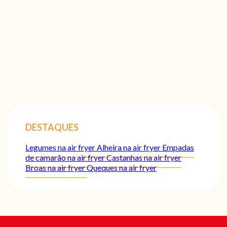
DESTAQUES
Legumes na air fryer
Alheira na air fryer
Empadas
de camarão na air fryer
Castanhas na air fryer
Broas na air fryer
Queques na air fryer