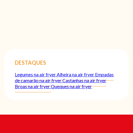
DESTAQUES
Legumes na air fryer
Alheira na air fryer
Empadas
de camarão na air fryer
Castanhas na air fryer
Broas na air fryer
Queques na air fryer