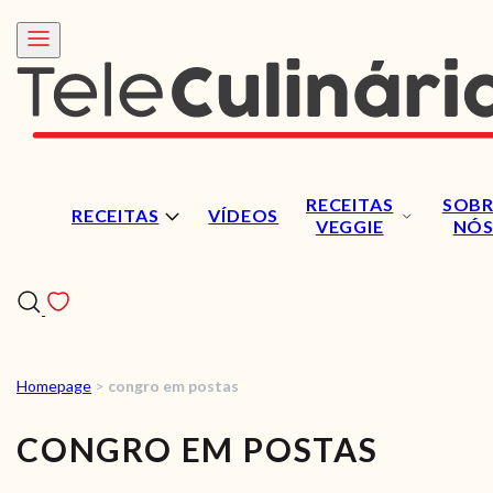
RECEITAS
SOBR
RECEITAS
VÍDEOS
VEGGIE
NÓ
Homepage
>
congro em postas
RECEITAS
CONGRO EM POSTAS
VÍDEOS