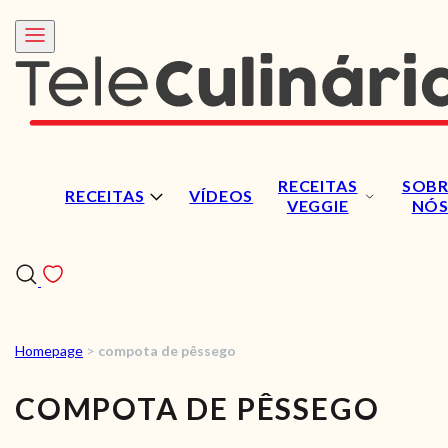
RECEITAS
SOBR
RECEITAS
VÍDEOS
VEGGIE
NÓ
Homepage
>
compota de pêssego
RECEITAS
COMPOTA DE PÊSSEGO
VÍDEOS