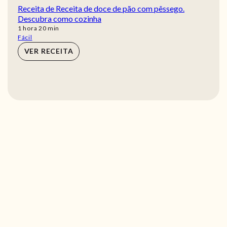
Receita de Receita de doce de pão com pêssego.
Descubra como cozinha
hora
min
1
hora
20
min
Fácil
VER RECEITA