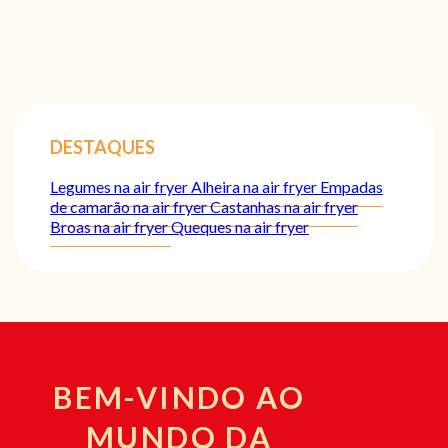
DESTAQUES
Legumes na air fryer
Alheira na air fryer
Empadas
de camarão na air fryer
Castanhas na air fryer
Broas na air fryer
Queques na air fryer
BEM-VINDO AO
MUNDO DA