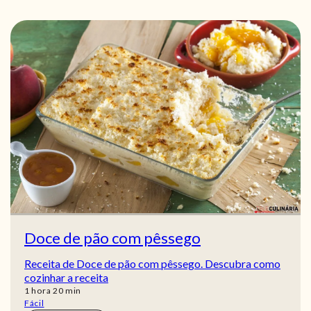
Doce de pão com pêssego
Receita de Doce de pão com pêssego. Descubra como
cozinhar a receita
hora
min
1
hora
20
min
Fácil