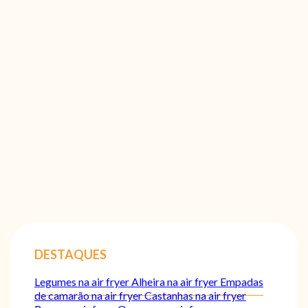
DESTAQUES
Legumes na air fryer
Alheira na air fryer
Empadas
de camarão na air fryer
Castanhas na air fryer