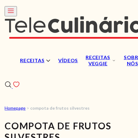
RECEITAS
SOBR
RECEITAS
VÍDEOS
VEGGIE
NÓ
Homepage
>
compota de frutos silvestres
RECEITAS
COMPOTA DE FRUTOS
VÍDEOS
SILVESTRES