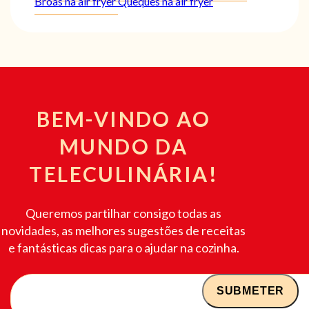
Broas na air fryer
Queques na air fryer
BEM-VINDO AO
MUNDO DA
TELECULINÁRIA!
Queremos partilhar consigo todas as
novidades, as melhores sugestões de receitas
e fantásticas dicas para o ajudar na cozinha.