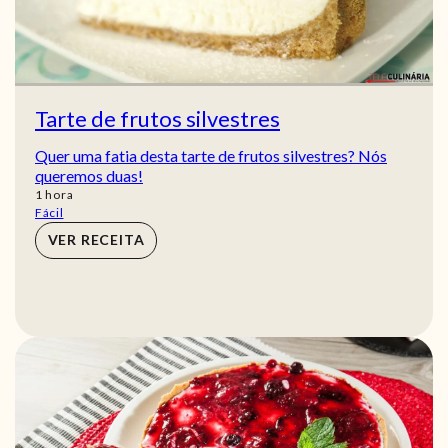
Tarte de frutos silvestres
Quer uma fatia desta tarte de frutos silvestres? Nós
queremos duas!
hora
1
hora
Fácil
VER RECEITA