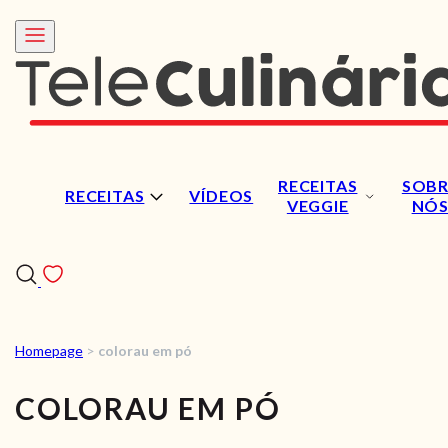
RECEITAS
SOBR
RECEITAS
VÍDEOS
VEGGIE
NÓ
Homepage
>
colorau em pó
RECEITAS
COLORAU EM PÓ
VÍDEOS