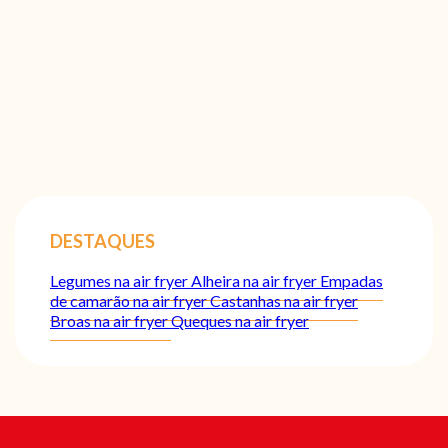
DESTAQUES
Legumes na air fryer
Alheira na air fryer
Empadas
de camarão na air fryer
Castanhas na air fryer
Broas na air fryer
Queques na air fryer