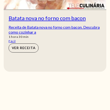
Batata nova no forno com bacon
Receita de Batata nova no forno com bacon. Descubra
como cozinhar a
hora
min
1
hora
30
min
Fácil
VER RECEITA