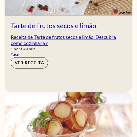
Tarte de frutos secos e limão
Receita de Tarte de frutos secos e limão. Descubra
como cozinhar a r
hora
min
1
hora
40
min
Fácil
VER RECEITA