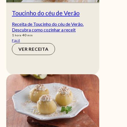
Toucinho do céu de Verão
Receita de Toucinho do céu de Verão.
Descubra como cozinhar a receit
hora
min
1
40
hora
min
Fácil
VER RECEITA