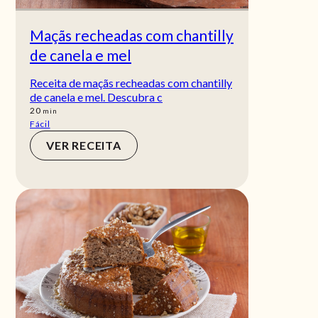
Maçãs recheadas com chantilly
de canela e mel
Receita de maçãs recheadas com chantilly
de canela e mel. Descubra c
min
20
min
Fácil
VER RECEITA