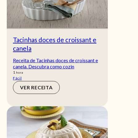
Tacinhas doces de croissant e
canela
Receita de Tacinhas doces de croissant e
canela. Descubra como cozin
hora
1
hora
Fácil
VER RECEITA