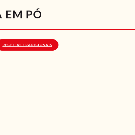
RECEITAS
A EM PÓ
VÍDEOS
RECEITAS VEGGIE
RECEITAS TRADICIONAIS
SOBRE NÓS
LOJA ONLINE
BLOG