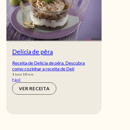
Delícia de pêra
Receita de Delícia de pêra. Descubra
como cozinhar a receita de Delí
hora
min
1
10
hora
min
Fácil
VER RECEITA