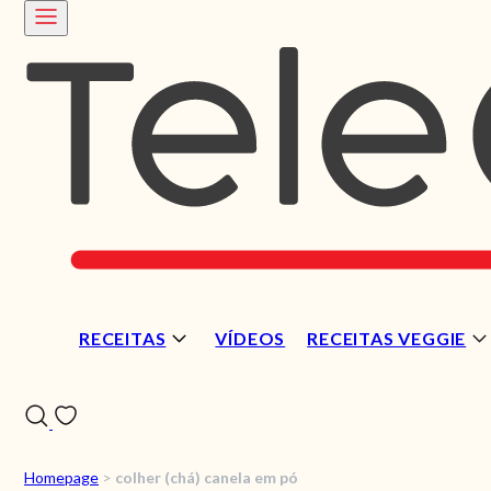
RECEITAS
VÍDEOS
RECEITAS VEGGIE
Homepage
>
colher (chá) canela em pó