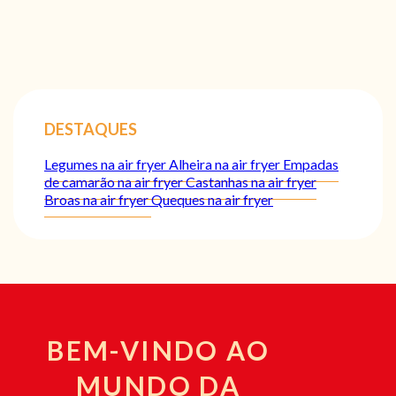
DESTAQUES
Legumes na air fryer
Alheira na air fryer
Empadas
de camarão na air fryer
Castanhas na air fryer
Broas na air fryer
Queques na air fryer
BEM-VINDO AO
MUNDO DA