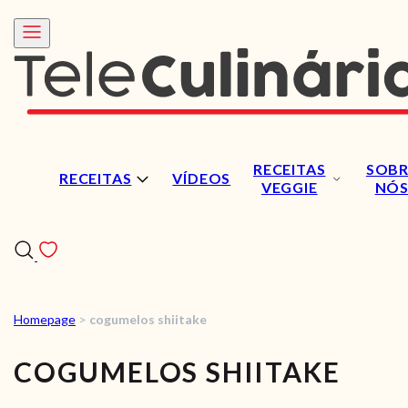
RECEITAS
SOBR
RECEITAS
VÍDEOS
VEGGIE
NÓ
Homepage
>
cogumelos shiitake
RECEITAS
COGUMELOS SHIITAKE
VÍDEOS