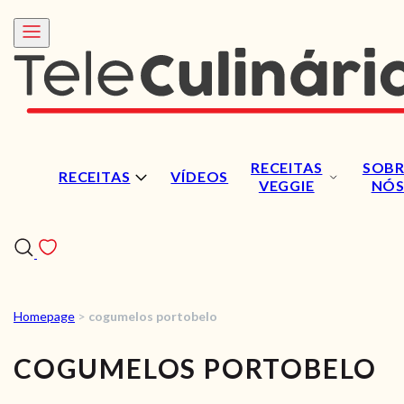
RECEITAS
SOBR
RECEITAS
VÍDEOS
VEGGIE
NÓ
Homepage
>
cogumelos portobelo
RECEITAS
COGUMELOS PORTOBELO
VÍDEOS