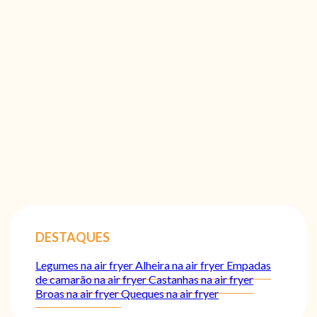
DESTAQUES
Legumes na air fryer
Alheira na air fryer
Empadas
de camarão na air fryer
Castanhas na air fryer
Broas na air fryer
Queques na air fryer