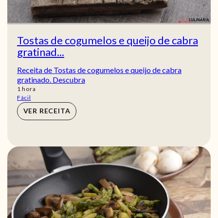
Tostas de cogumelos e queijo de cabra
gratinad...
Receita de Tostas de cogumelos e queijo de cabra
gratinado. Descubra
hora
1
hora
Fácil
VER RECEITA