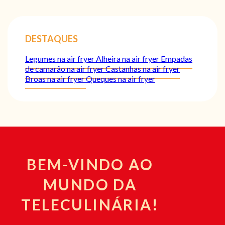
DESTAQUES
Legumes na air fryer
Alheira na air fryer
Empadas
de camarão na air fryer
Castanhas na air fryer
Broas na air fryer
Queques na air fryer
BEM-VINDO AO
MUNDO DA
TELECULINÁRIA!