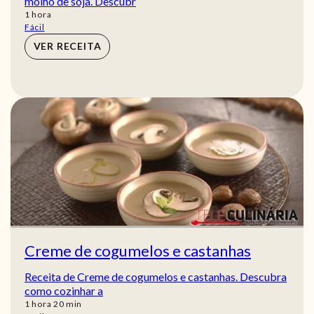
molho de soja. Descubr
hora
1
hora
Fácil
VER RECEITA
Creme de cogumelos e castanhas
Receita de Creme de cogumelos e castanhas. Descubra
como cozinhar a
hora
min
1
hora
20
min