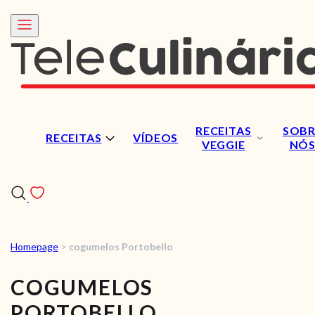
RECEITAS
SOBR
RECEITAS
VÍDEOS
VEGGIE
NÓ
Homepage
>
cogumelos Portobello
RECEITAS
COGUMELOS
VÍDEOS
PORTOBELLO