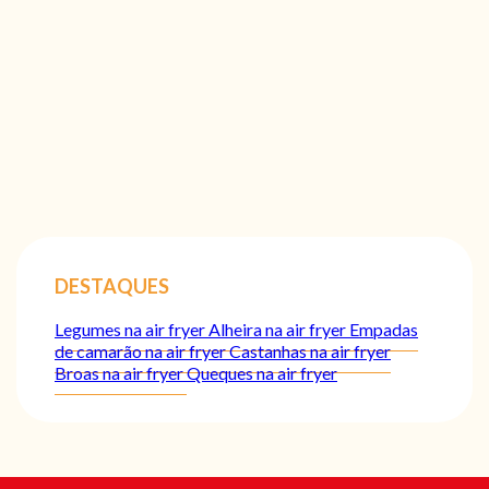
DESTAQUES
Legumes na air fryer
Alheira na air fryer
Empadas
de camarão na air fryer
Castanhas na air fryer
Broas na air fryer
Queques na air fryer