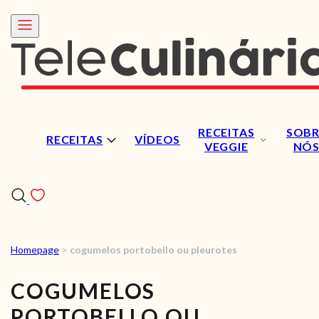
RECEITAS
SOBR
RECEITAS
VÍDEOS
VEGGIE
NÓ
Homepage
>
cogumelos portobello ou pleurotes
RECEITAS
COGUMELOS
VÍDEOS
PORTOBELLO OU