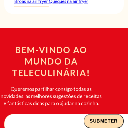
Broas na air fryer
Queques na air fryer
BEM-VINDO AO
MUNDO DA
TELECULINÁRIA!
Queremos partilhar consigo todas as
novidades, as melhores sugestões de receitas
e fantásticas dicas para o ajudar na cozinha.