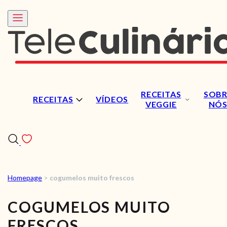
RECEITAS
SOBR
RECEITAS
VÍDEOS
VEGGIE
NÓ
Homepage
>
cogumelos muito frescos
RECEITAS
COGUMELOS MUITO
VÍDEOS
FRESCOS