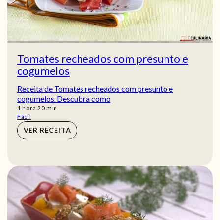
Tomates recheados com presunto e
cogumelos
Receita de Tomates recheados com presunto e
cogumelos. Descubra como
hora
min
1
hora
20
min
Fácil
VER RECEITA