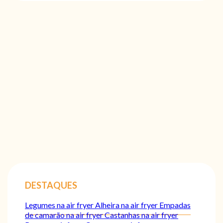
DESTAQUES
Legumes na air fryer
Alheira na air fryer
Empadas
de camarão na air fryer
Castanhas na air fryer