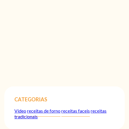
CATEGORIAS
Vídeo
receitas de forno
receitas faceis
receitas
tradicionais