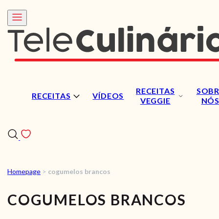
RECEITAS
SOBR
RECEITAS
VÍDEOS
VEGGIE
NÓ
Homepage
>
cogumelos brancos
RECEITAS
COGUMELOS BRANCOS
VÍDEOS