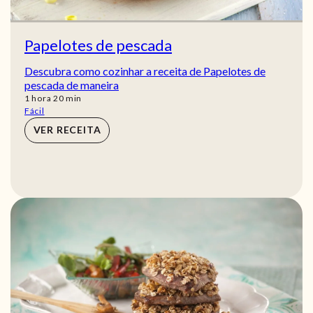
Papelotes de pescada
Descubra como cozinhar a receita de Papelotes de
pescada de maneira
hora
min
1
hora
20
min
Fácil
VER RECEITA