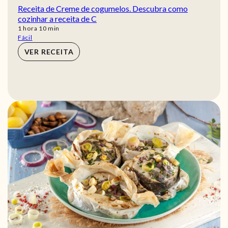
Receita de Creme de cogumelos. Descubra como
cozinhar a receita de C
hora
min
1
hora
10
min
Fácil
VER RECEITA