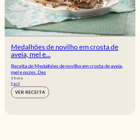
Medalhões de novilho em crosta de
aveia, mel e...
Receita de Medalhões de novilho em crosta de aveia,
mel e nozes. Des
hora
1
hora
Fácil
VER RECEITA