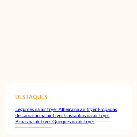
DESTAQUES
Legumes na air fryer
Alheira na air fryer
Empadas
de camarão na air fryer
Castanhas na air fryer
Broas na air fryer
Queques na air fryer