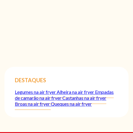
DESTAQUES
Legumes na air fryer
Alheira na air fryer
Empadas
de camarão na air fryer
Castanhas na air fryer
Broas na air fryer
Queques na air fryer