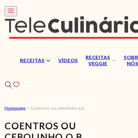
RECEITAS
SOBR
RECEITAS
VÍDEOS
VEGGIE
NÓ
Homepage
>
Coentros ou cebolinho q.b.
RECEITAS
COENTROS OU
VÍDEOS
CEBOLINHO Q.B.