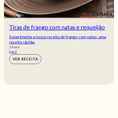
Tiras de frango com natas e requeijão
Experimente a nossa receita de frango com natas, uma
receita rápida,
hora
1
hora
Fácil
VER RECEITA