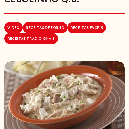
RECEITAS VEGGIE
SOBRE NÓS
VÍDEO
RECEITAS DE FORNO
RECEITAS FACEIS
LOJA ONLINE
RECEITAS TRADICIONAIS
BLOG