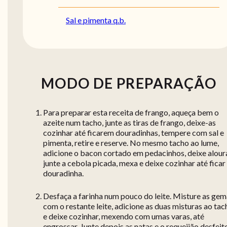
Sal e pimenta q.b.
MODO DE PREPARAÇÃO
Para preparar esta receita de frango, aqueça bem o
azeite num tacho, junte as tiras de frango, deixe-as
cozinhar até ficarem douradinhas, tempere com sal e
pimenta, retire e reserve. No mesmo tacho ao lume,
adicione o bacon cortado em pedacinhos, deixe aloura
junte a cebola picada, mexa e deixe cozinhar até ficar
douradinha.
Desfaça a farinha num pouco do leite. Misture as ge
com o restante leite, adicione as duas misturas ao tac
e deixe cozinhar, mexendo com umas varas, até
engrossar. Junte depois as natas e o requeijão desfeit