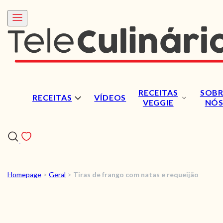
RECEITAS
SOBR
RECEITAS
VÍDEOS
VEGGIE
NÓ
Homepage
>
Geral
>
Tiras de frango com natas e requeijão
RECEITAS
VÍDEOS