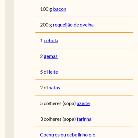
100 g
bacon
200 g
requeijão de ovelha
1
cebola
2
gemas
5 dl
leite
2 dl
natas
5 colheres (sopa)
azeite
3 colheres (sopa)
farinha
Coentros ou cebolinho q.b.