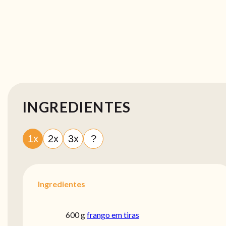
INGREDIENTES
1x
2x
3x
?
Ingredientes
600 g
frango em tiras