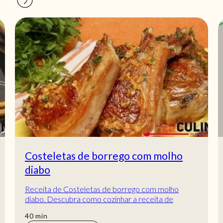
Costeletas de borrego com molho
diabo
Receita de Costeletas de borrego com molho
diabo. Descubra como cozinhar a receita de
Costeletas de borrego com molho diabo de
min
40
min
maneira práti...