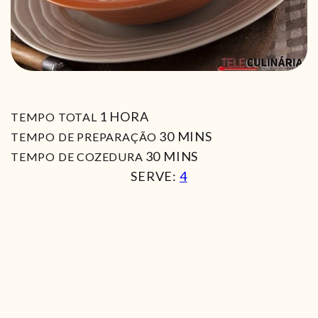
HORA
1
HORA
TEMPO TOTAL
MIN
30
MINS
TEMPO DE PREPARAÇÃO
MIN
30
MINS
TEMPO DE COZEDURA
SERVE:
4