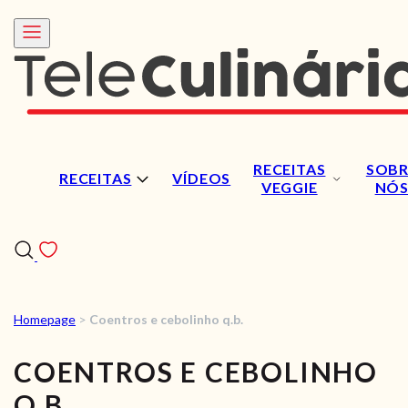
RECEITAS
SOBR
RECEITAS
VÍDEOS
VEGGIE
NÓ
Homepage
>
Coentros e cebolinho q.b.
RECEITAS
COENTROS E CEBOLINHO
VÍDEOS
Q.B.