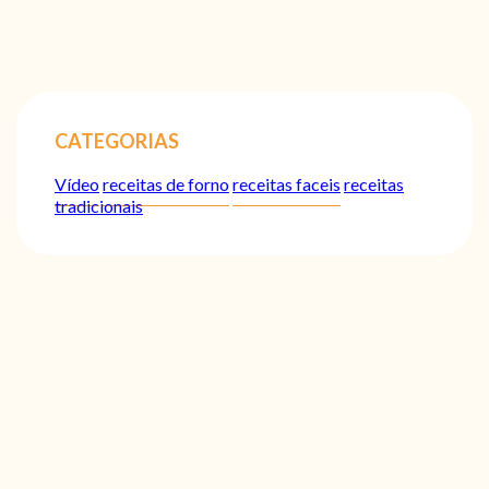
CATEGORIAS
Vídeo
receitas de forno
receitas faceis
receitas
tradicionais