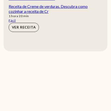
Receita de Creme de verduras. Descubra como
cozinhar a receita de Cr
hora
min
1
hora
20
min
Fácil
VER RECEITA