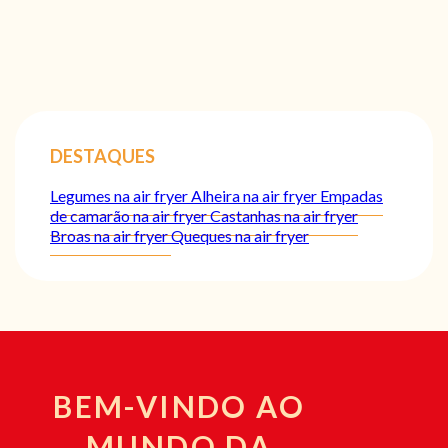
DESTAQUES
Legumes na air fryer
Alheira na air fryer
Empadas
de camarão na air fryer
Castanhas na air fryer
Broas na air fryer
Queques na air fryer
BEM-VINDO AO
MUNDO DA