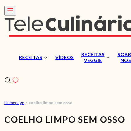
RECEITAS
SOBR
RECEITAS
VÍDEOS
VEGGIE
NÓ
Homepage
>
coelho limpo sem osso
RECEITAS
COELHO LIMPO SEM OSSO
VÍDEOS