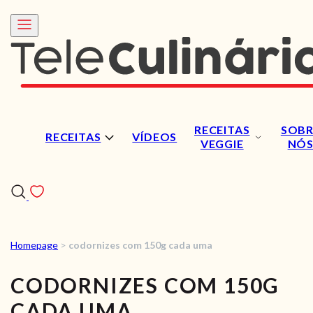
RECEITAS
SOBR
RECEITAS
VÍDEOS
VEGGIE
NÓ
Homepage
>
codornizes com 150g cada uma
RECEITAS
CODORNIZES COM 150G
VÍDEOS
CADA UMA