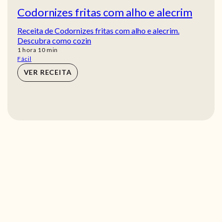
Codornizes fritas com alho e alecrim
Receita de Codornizes fritas com alho e alecrim.
Descubra como cozin
hora
min
1
hora
10
min
Fácil
VER RECEITA