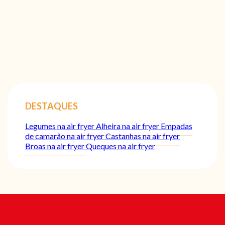
DESTAQUES
Legumes na air fryer
Alheira na air fryer
Empadas
de camarão na air fryer
Castanhas na air fryer
Broas na air fryer
Queques na air fryer