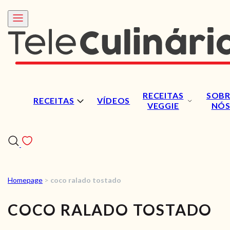
RECEITAS
SOBR
RECEITAS
VÍDEOS
VEGGIE
NÓ
Homepage
>
coco ralado tostado
RECEITAS
COCO RALADO TOSTADO
VÍDEOS