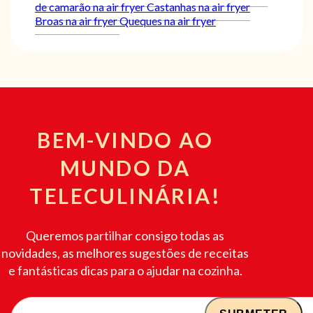
de camarão na air fryer
Castanhas na air fryer
Broas na air fryer
Queques na air fryer
BEM-VINDO AO
MUNDO DA
TELECULINÁRIA!
Queremos partilhar consigo todas as
novidades, as melhores sugestões de receitas
e fantásticas dicas para o ajudar na cozinha.