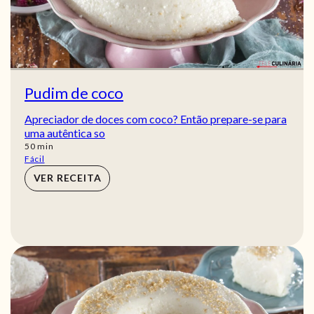
Pudim de coco
Apreciador de doces com coco? Então prepare-se para
uma autêntica so
min
50
min
Fácil
VER RECEITA