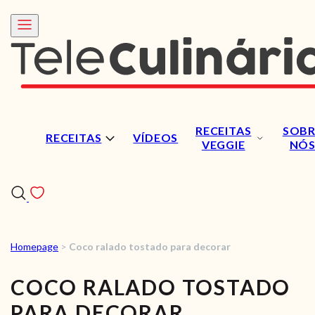
RECEITAS
SOBR
RECEITAS
VÍDEOS
VEGGIE
NÓ
Homepage
>
Coco ralado tostado para decorar
RECEITAS
COCO RALADO TOSTADO
VÍDEOS
PARA DECORAR