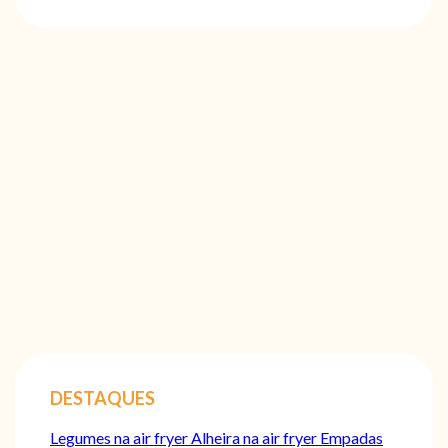
DESTAQUES
Legumes na air fryer
Alheira na air fryer
Empadas