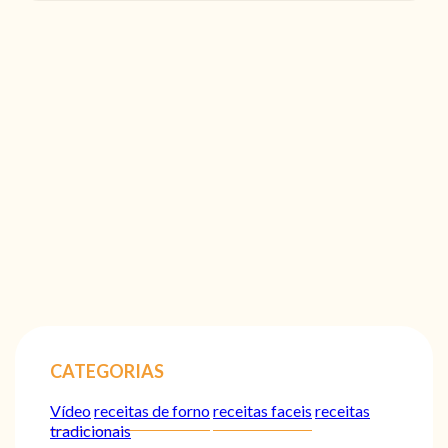
CATEGORIAS
Vídeo
receitas de forno
receitas faceis
receitas
tradicionais