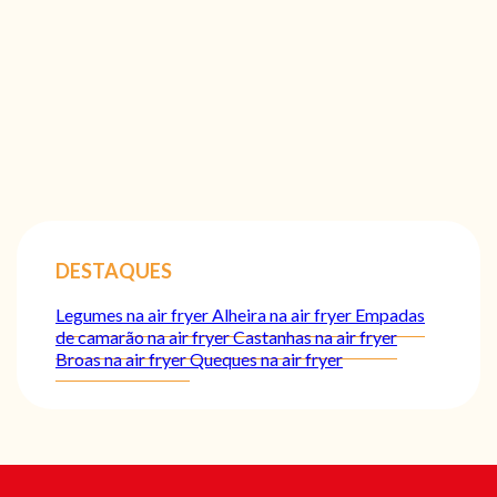
DESTAQUES
Legumes na air fryer
Alheira na air fryer
Empadas
de camarão na air fryer
Castanhas na air fryer
Broas na air fryer
Queques na air fryer