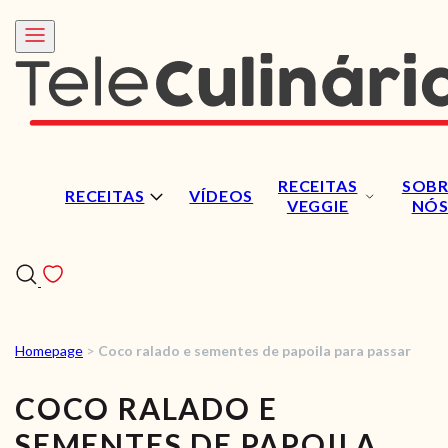
RECEITAS
SOBR
RECEITAS
VÍDEOS
VEGGIE
NÓ
Homepage
>
Coco ralado e sementes de papoila para passar
RECEITAS
COCO RALADO E
VÍDEOS
SEMENTES DE PAPOILA