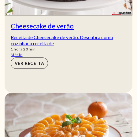
Cheesecake de verão
Receita de Cheesecake de verão. Descubra como
cozinhar a receita de
hora
min
1
hora
20
min
Médio
VER RECEITA