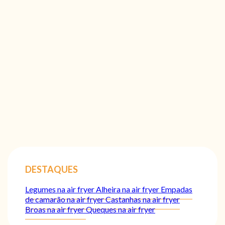
DESTAQUES
Legumes na air fryer
Alheira na air fryer
Empadas
de camarão na air fryer
Castanhas na air fryer
Broas na air fryer
Queques na air fryer