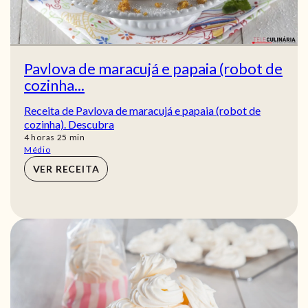
Pavlova de maracujá e papaia (robot de
cozinha...
Receita de Pavlova de maracujá e papaia (robot de
cozinha). Descubra
horas
min
4
horas
25
min
Médio
VER RECEITA