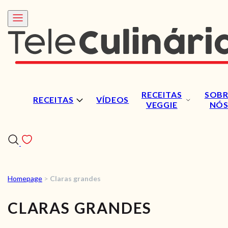
RECEITAS
SOBR
RECEITAS
VÍDEOS
VEGGIE
NÓ
Homepage
>
Claras grandes
RECEITAS
CLARAS GRANDES
VÍDEOS