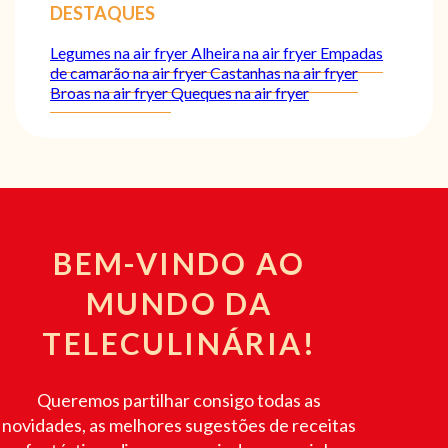
DESTAQUES
Legumes na air fryer
Alheira na air fryer
Empadas
de camarão na air fryer
Castanhas na air fryer
Broas na air fryer
Queques na air fryer
BEM-VINDO AO
MUNDO DA
TELECULINÁRIA!
Queremos partilhar consigo todas as
novidades, as melhores sugestões de receitas