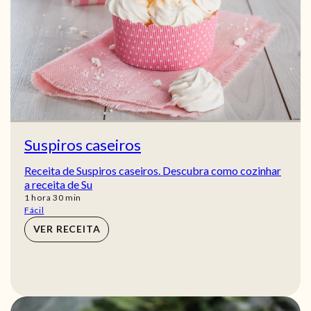
Suspiros caseiros
Receita de Suspiros caseiros. Descubra como cozinhar
a receita de Su
hora
min
1
hora
30
min
Fácil
VER RECEITA