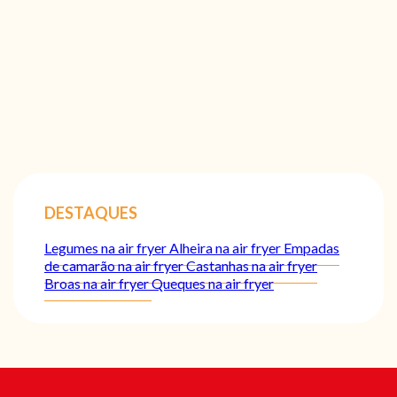
DESTAQUES
Legumes na air fryer
Alheira na air fryer
Empadas
de camarão na air fryer
Castanhas na air fryer
Broas na air fryer
Queques na air fryer