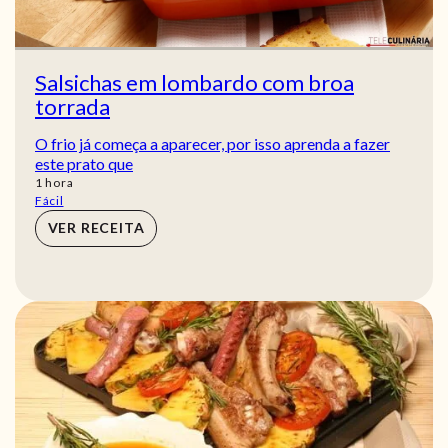
Salsichas em lombardo com broa
torrada
O frio já começa a aparecer, por isso aprenda a fazer
este prato que
hora
1
hora
Fácil
VER RECEITA