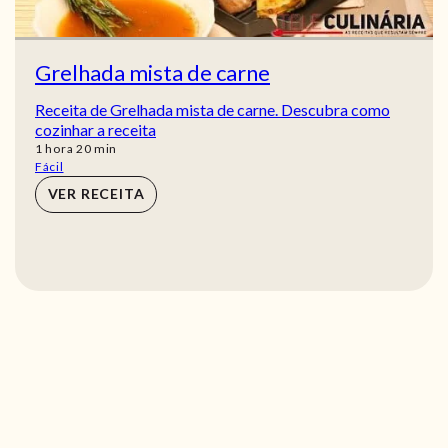
Grelhada mista de carne
Receita de Grelhada mista de carne. Descubra como
cozinhar a receita
hora
min
1
hora
20
min
Fácil
VER RECEITA