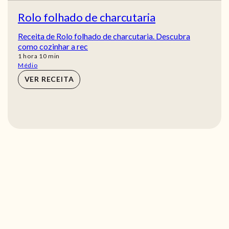
Rolo folhado de charcutaria
Receita de Rolo folhado de charcutaria. Descubra
como cozinhar a rec
hora
min
1
hora
10
min
Médio
VER RECEITA