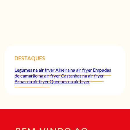
DESTAQUES
Legumes na air fryer
Alheira na air fryer
Empadas
de camarão na air fryer
Castanhas na air fryer
Broas na air fryer
Queques na air fryer