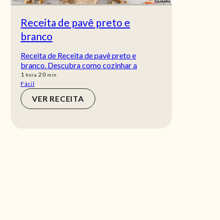
Receita de pavê preto e
branco
Receita de Receita de pavê preto e
branco. Descubra como cozinhar a
hora
min
1
20
hora
min
Fácil
VER RECEITA