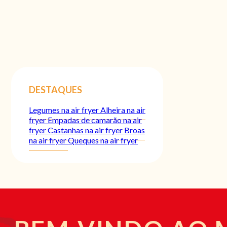
DESTAQUES
Legumes na air fryer
Alheira na air
fryer
Empadas de camarão na air
fryer
Castanhas na air fryer
Broas
na air fryer
Queques na air fryer