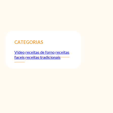
CATEGORIAS
Vídeo
receitas de forno
receitas
faceis
receitas tradicionais