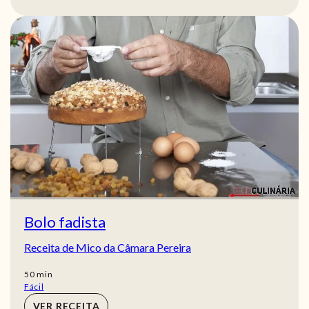
Bolo fadista
Receita de Mico da Câmara Pereira
min
50
min
Fácil
VER RECEITA