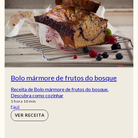
Bolo mármore de frutos do bosque
Receita de Bolo mármore de frutos do bosque.
Descubra como cozinhar
hora
min
1
hora
10
min
Fácil
VER RECEITA