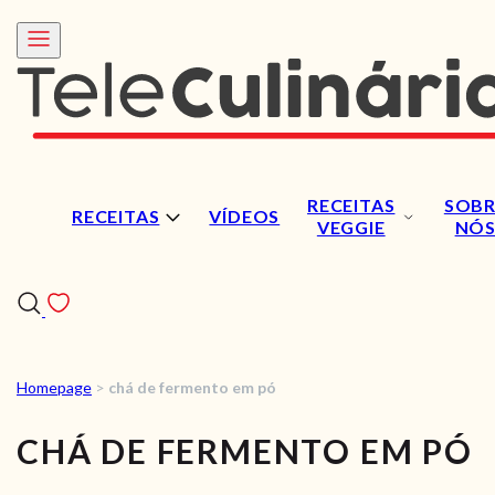
RECEITAS
SOBR
RECEITAS
VÍDEOS
VEGGIE
NÓ
Homepage
>
chá de fermento em pó
RECEITAS
CHÁ DE FERMENTO EM PÓ
VÍDEOS