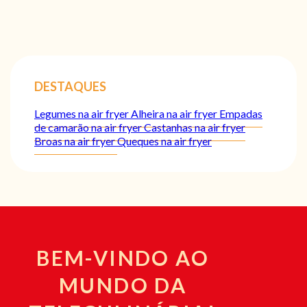
DESTAQUES
Legumes na air fryer
Alheira na air fryer
Empadas
de camarão na air fryer
Castanhas na air fryer
Broas na air fryer
Queques na air fryer
BEM-VINDO AO
MUNDO DA