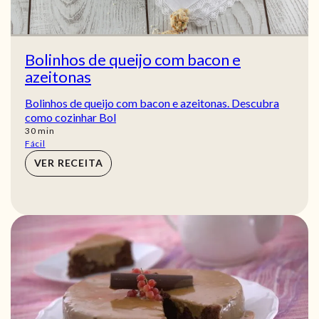
Bolinhos de queijo com bacon e
azeitonas
Bolinhos de queijo com bacon e azeitonas. Descubra
como cozinhar Bol
min
30
min
Fácil
VER RECEITA