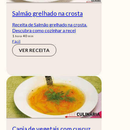
Salmão grelhado na crosta
Receita de Salmão grelhado na crosta.
Descubra como cozinhar a recei
hora
min
1
40
hora
min
Fácil
VER RECEITA
Canja de vegetais com cuscuz