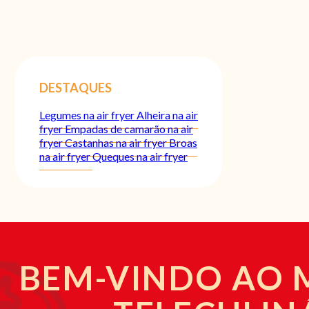
DESTAQUES
Legumes na air fryer
Alheira na air
fryer
Empadas de camarão na air
fryer
Castanhas na air fryer
Broas
na air fryer
Queques na air fryer
BEM-VINDO AO