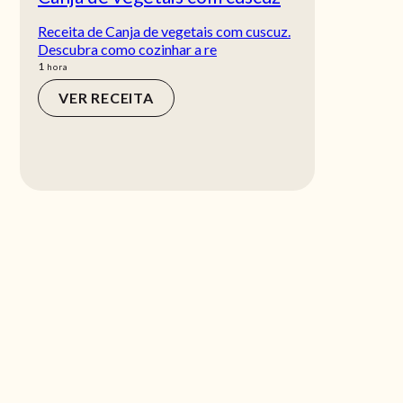
Receita de Canja de vegetais com cuscuz.
Descubra como cozinhar a re
hora
1
hora
VER RECEITA