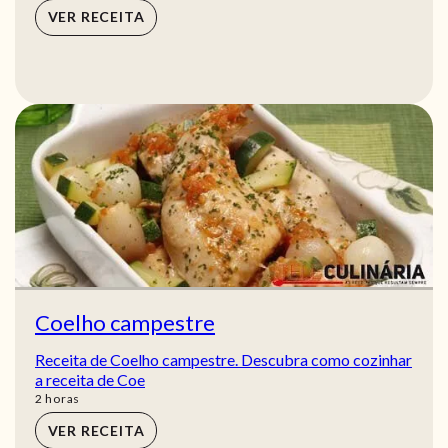
VER RECEITA
Coelho campestre
Receita de Coelho campestre. Descubra como cozinhar
a receita de Coe
horas
2
horas
VER RECEITA