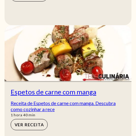
Espetos de carne com manga
Receita de Espetos de carne com manga. Descubra
como cozinhar a rece
hora
min
1
hora
40
min
VER RECEITA