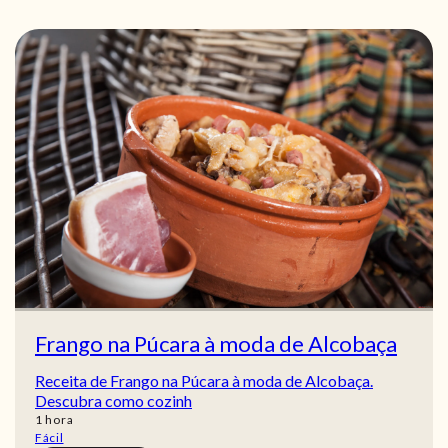
Frango na Púcara à moda de Alcobaça
Receita de Frango na Púcara à moda de Alcobaça.
Descubra como cozinh
hora
1
hora
Fácil