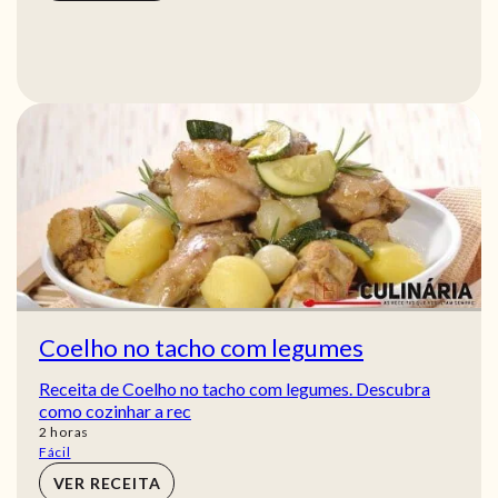
Coelho no tacho com legumes
Receita de Coelho no tacho com legumes. Descubra
como cozinhar a rec
horas
2
horas
Fácil
VER RECEITA