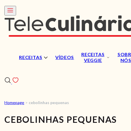
RECEITAS
SOBR
RECEITAS
VÍDEOS
VEGGIE
NÓ
Homepage
>
cebolinhas pequenas
RECEITAS
CEBOLINHAS PEQUENAS
VÍDEOS