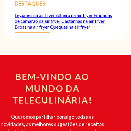
DESTAQUES
Legumes na air fryer
Alheira na air fryer
Empadas
de camarão na air fryer
Castanhas na air fryer
Broas na air fryer
Queques na air fryer
BEM-VINDO AO
MUNDO DA
TELECULINÁRIA!
Queremos partilhar consigo todas as
novidades, as melhores sugestões de receitas