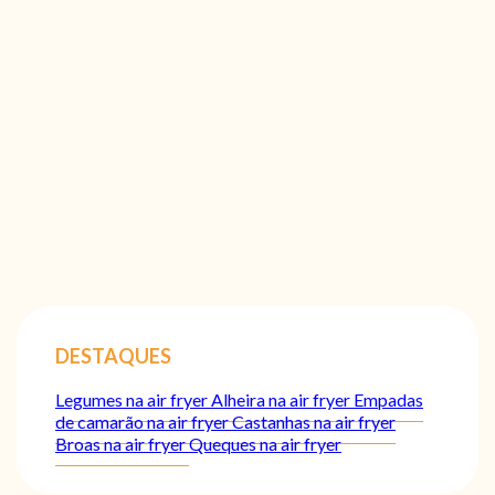
DESTAQUES
Legumes na air fryer
Alheira na air fryer
Empadas
de camarão na air fryer
Castanhas na air fryer
Broas na air fryer
Queques na air fryer