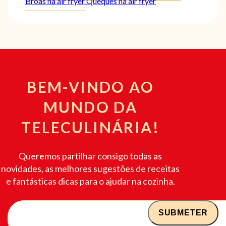
Broas na air fryer
Queques na air fryer
BEM-VINDO AO
MUNDO DA
TELECULINÁRIA!
Queremos partilhar consigo todas as
novidades, as melhores sugestões de receitas
e fantásticas dicas para o ajudar na cozinha.