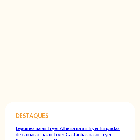
DESTAQUES
Legumes na air fryer
Alheira na air fryer
Empadas
de camarão na air fryer
Castanhas na air fryer