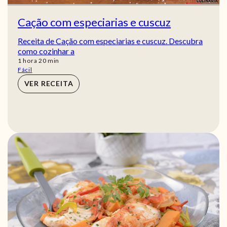
Cação com especiarias e cuscuz
Receita de Cação com especiarias e cuscuz. Descubra
como cozinhar a
hora
min
1
hora
20
min
Fácil
VER RECEITA