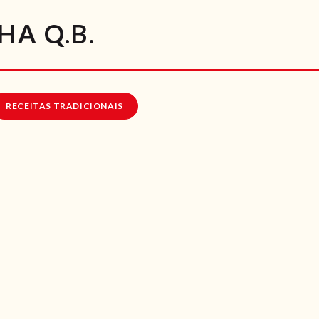
RECEITAS
A Q.B.
VÍDEOS
RECEITAS VEGGIE
RECEITAS TRADICIONAIS
SOBRE NÓS
LOJA ONLINE
BLOG