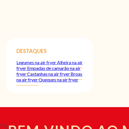
DESTAQUES
Legumes na air fryer
Alheira na air
fryer
Empadas de camarão na air
fryer
Castanhas na air fryer
Broas
na air fryer
Queques na air fryer