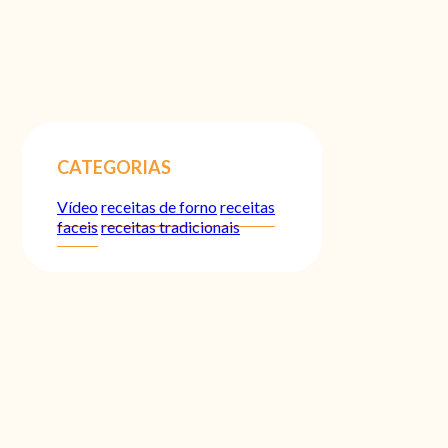
CATEGORIAS
Vídeo
receitas de forno
receitas
faceis
receitas tradicionais