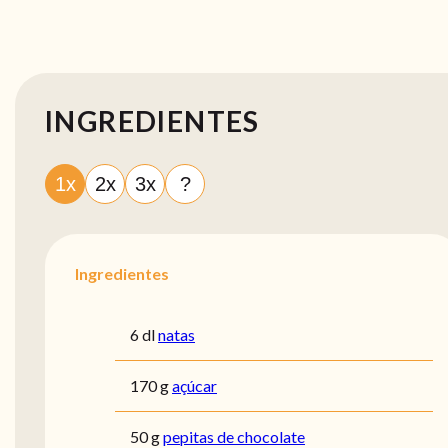
INGREDIENTES
1x
2x
3x
?
Ingredientes
6 dl
natas
170 g
açúcar
50 g
pepitas de chocolate